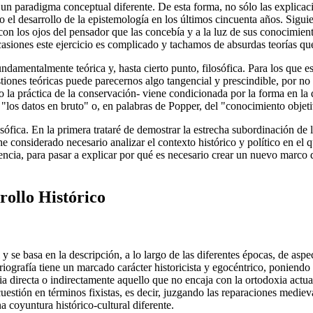
n un paradigma conceptual diferente. De esta forma, no sólo las explicac
 el desarrollo de la epistemología en los últimos cincuenta años. Siguien
n los ojos del pensador que las concebía y a la luz de sus conocimiento
asiones este ejercicio es complicado y tachamos de absurdas teorías q
undamentalmente teórica y, hasta cierto punto, filosófica. Para los que
tiones teóricas puede parecernos algo tangencial y prescindible, por no d
o la práctica de la conservación- viene condicionada por la forma en la 
 "los datos en bruto" o, en palabras de Popper, del "conocimiento objet
osófica. En la primera trataré de demostrar la estrecha subordinación de 
 considerado necesario analizar el contexto histórico y político en el q
ciencia, para pasar a explicar por qué es necesario crear un nuevo marco
rollo Histórico
al y se basa en la descripción, a lo largo de las diferentes épocas, de a
storiografía tiene un marcado carácter historicista y egocéntrico, ponie
 directa o indirectamente aquello que no encaja con la ortodoxia actual.
a cuestión en términos fixistas, es decir, juzgando las reparaciones medi
a coyuntura histórico-cultural diferente.