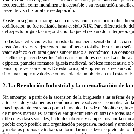
recuperación como moralmente inaceptable y su restauración, sacrílega
presente y su historial de readaptación.
Existe un segundo paradigma en conservación, reconocido oficialme
codificación no fue realizada hasta el siglo XIX. Para diferenciarlo d
del aspecto original, o mejor dicho, lo que el restaurador interpreta, q
Todas las civilizaciones han mostrado una cierta sensibilidad hacia su
creación artística y ejerciendo una influencia totalizadora. Como seña
valor estético o cultural queda subordinado al económico. La colabora
las élites el placer de ser los únicos consumidores de arte. La cultur
egipcios, patricios romanos, iglesia medieval, nobleza renacentista o b
tenían que ver con el arte. De esta forma, al emprender la restauración 
sino una simple revalorización material de un objeto en mal estado. Es
2. La Revolución Industrial y la normalización de la 
Sin embargo, a partir de la ascensión de la burguesía a las esferas de
arte --estado y estamentos económicamente solventes-- e implicarán la
más importante registrado por la humanidad desde el Neolítico y tuvo i
de nuevos materiales, facilitó el enriquecimiento cultural de todas las 
diferentes clases sociales, incluídos obreros y campesinos por la educac
pueblo creyó posible una organización progresiva, racional y armónica
y métodos propios de trabajo, se formularon sus leyes o pretendieron f