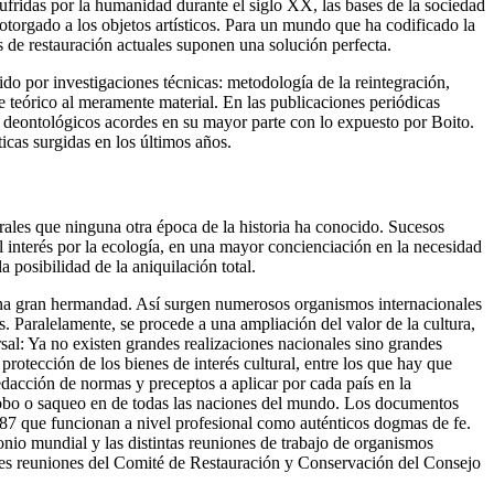
ufridas por la humanidad durante el siglo XX, las bases de la sociedad
otorgado a los objetos artísticos. Para un mundo que ha codificado la
ios de restauración actuales suponen una solución perfecta.
ido por investigaciones técnicas: metodología de la reintegración,
ate teórico al meramente material. En las publicaciones periódicas
os deontológicos acordes en su mayor parte con lo expuesto por Boito.
icas surgidas en los últimos años.
rales que ninguna otra época de la historia ha conocido. Sucesos
 interés por la ecología, en una mayor concienciación en la necesidad
 posibilidad de la aniquilación total.
r una gran hermandad. Así surgen numerosos organismos internacionales
. Paralelamente, se procede a una ampliación del valor de la cultura,
rsal: Ya no existen grandes realizaciones nacionales sino grandes
rotección de los bienes de interés cultural, entre los que hay que
cción de normas y preceptos a aplicar por cada país en la
 robo o saqueo en de todas las naciones del mundo. Los documentos
1987 que funcionan a nivel profesional como auténticos dogmas de fe.
rimonio mundial y las distintas reuniones de trabajo de organismos
entes reuniones del Comité de Restauración y Conservación del Consejo