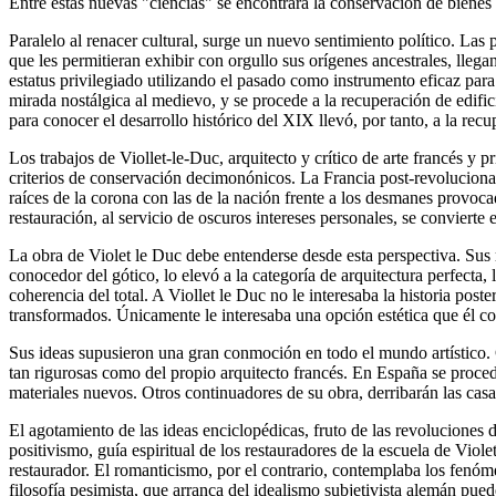
Entre estas nuevas "ciencias" se encontrará la conservación de bienes c
Paralelo al renacer cultural, surge un nuevo sentimiento político. Las
que les permitieran exhibir con orgullo sus orígenes ancestrales, lle
estatus privilegiado utilizando el pasado como instrumento eficaz para
mirada nostálgica al medievo, y se procede a la recuperación de edifici
para conocer el desarrollo histórico del XIX llevó, por tanto, a la r
Los trabajos de Viollet-le-Duc, arquitecto y crítico de arte francés y p
criterios de conservación decimonónicos. La Francia post-revolucionar
raíces de la corona con las de la nación frente a los desmanes provoca
restauración, al servicio de oscuros intereses personales, se convierte
La obra de Violet le Duc debe entenderse desde esta perspectiva. Sus
conocedor del gótico, lo elevó a la categoría de arquitectura perfecta
coherencia del total. A Viollet le Duc no le interesaba la historia pos
transformados. Únicamente le interesaba una opción estética que él con
Sus ideas supusieron una gran conmoción en todo el mundo artístico. 
tan rigurosas como del propio arquitecto francés. En España se proced
materiales nuevos. Otros continuadores de su obra, derribarán las casa
El agotamiento de las ideas enciclopédicas, fruto de las revoluciones 
positivismo, guía espiritual de los restauradores de la escuela de Vio
restaurador. El romanticismo, por el contrario, contemplaba los fenóm
filosofía pesimista, que arranca del idealismo subjetivista alemán pued