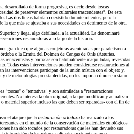
ha desarrollado de forma progresiva, es decir, desde toscas
ecesidad de preservar elementos culturales trascendentes". De esta
o. Las dos líneas habrían coexistido durante milenios, pero la
e la que más se ajustaba a sus necesidades en detrimento de la otra.
Superior y llega, algo debilitada, a la actualidad. La denominaré
rvenciones restauradoras a lo largo de la historia.
nemos gran idea que algunas conjeturas aventuradas por paralelismo a
 Córdoba o la Ermita del Dolmen de Cangas de Onís (Asturias,
las renacentistas y barrocas son habitualmente maquilladas, revestidas
ento. Todas estas intervenciones pueden considerarse restauraciones al
zan las intervenciones participan de la unión mística con el objeto y,
a y de metodologías preestablecidas, no les importa cómo se restaure
es "toscas" o "tentativas" y son asimiladas a "restauraciones
entes. No interesa la obra original, a la que modifican y actualizan
o o material superior incluso las que deben ser reparadas- con el fin de
sar el ataque que la
restauración ortodoxa
ha realizado a los
teresantes en el mundo de la conservación de materiales etnológicos.
pones han sido tocados por restauradoras que les han devuelto sus
la intromisión de los valores culturales occidentales en su