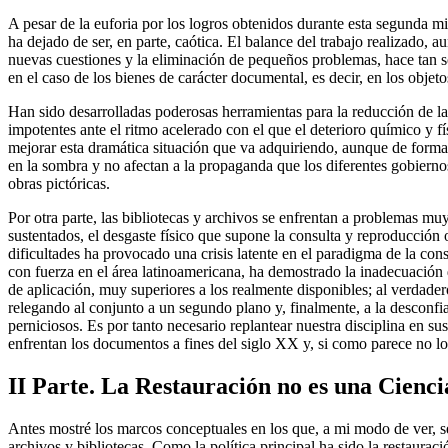
A pesar de la euforia por los logros obtenidos durante esta segunda mit
ha dejado de ser, en parte, caótica. El balance del trabajo realizado, 
nuevas cuestiones y la eliminación de pequeños problemas, hace tan s
en el caso de los bienes de carácter documental, es decir, en los objeto
Han sido desarrolladas poderosas herramientas para la reducción de la
impotentes ante el ritmo acelerado con el que el deterioro químico y f
mejorar esta dramática situación que va adquiriendo, aunque de forma
en la sombra y no afectan a la propaganda que los diferentes gobiernos
obras pictóricas.
Por otra parte, las bibliotecas y archivos se enfrentan a problemas muy 
sustentados, el desgaste físico que supone la consulta y reproducción o
dificultades ha provocado una crisis latente en el paradigma de la co
con fuerza en el área latinoamericana, ha demostrado la inadecuación d
de aplicación, muy superiores a los realmente disponibles; al verdadero 
relegando al conjunto a un segundo plano y, finalmente, a la desconfi
perniciosos. Es por tanto necesario replantear nuestra disciplina en su
enfrentan los documentos a fines del siglo XX y, si como parece no lo e
II Parte. La Restauración no es una Cienci
Antes mostré los marcos conceptuales en los que, a mi modo de ver, se
archivos y bibliotecas. Como la política principal ha sido la restaurac