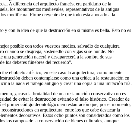
cta. A diferencia del arquitecto francés, era partidario de la
uela, los monumentos medievales, representativos de la antigua
n los modificara. Firme creyente de que todo está abocado a la
mo y con la idea de que la destrucción en si misma es bella. Esto no es
 mejor posible con todos vuestros medios, salvadlo de cualquiera
rro cuando se disgrega, sostenedlo con vigas si se hunde. No
 de una generación nacerá y desaparecerá a la sombra de sus
 de los deberes fúnebres del recuerdo".
be el objeto artístico, en este caso la arquitectura, como un ente
destrucción deben contemplarse como una crítica a la restauración en
ir a la nada el trabajo antiguo y crear una copia o una imitación fría.
mento, ¿acaso la brutalidad de una restauración conservativa no es
sidad de evitar la destrucción evitando el falso histórico. Creador de
reó el primer código deontológico en restauración que, por el momento,
reconstrucciones en arquitectura, entre los que cabe destacar la
de elementos decorativos. Estos ocho puntos son considerados como los
odos los campos de la conservación de bienes culturales, aunque