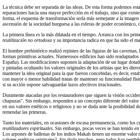
La técnica debe ser separada de las ideas. De esta forma podemos estab
reparaciones hacia una mayor perfección en el trabajo, sino que existe
forma, el esquema de transformación sería más semejante a la imagen de
ascensión de la sociedad burguesa a las esferas de poder económico, cu
La primera línea es la más dilatada en el tiempo. Arranca con los prime
reutilización no ortodoxa
y su importancia radica en que ha sido el mar
El hombre prehistórico realizó repintes de las figuras de las cavernas
formas primitivas actuales. Numerosos edificios han sido readaptado
España). Las modificaciones suponen la adaptación de un lugar dotado 
y pintadas ocultando los valores originales de los artistas que les di
mantener la idea original para la que fueron concebidas, es decir, estab
con mayor o menor habilidad tratan de mantener su funcionalidad físic
si su acción supone salvaguardar lazos afectivos irracionales.
Duramente atacadas por los restauradores que siguen la visión occident
chapuzas". Sin embargo, responden a un concepto diferente del valor c
en sus valores estéticos o religiosos y no se duda ante la posibilidad d
remendar las primeras.
Tanto los materiales, en ocasiones de escasa permanencia, como los cr
reutilizadores espirituales
. Sin embargo, pocas veces se han tenido en 
Los arpones de ballenas de los indios Makah tienen un enorme valor re
valores estéticos originales?. Sin duda muchos, pero todos han perdido 