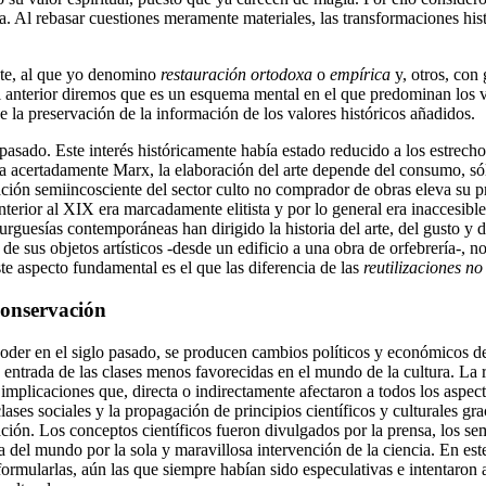
. Al rebasar cuestiones meramente materiales, las transformaciones hist
nte, al que yo denomino
restauración ortodoxa
o
empírica
y, otros, con
el anterior diremos que es un esquema mental en el que predominan los v
ue la preservación de la información de los valores históricos añadidos.
 pasado. Este interés históricamente había estado reducido a los estrecho
la acertadamente Marx, la elaboración del arte depende del consumo, sólo
ción semiincosciente del sector culto no comprador de obras eleva su pr
a anterior al XIX era marcadamente elitista y por lo general era inaccesi
urguesías contemporáneas han dirigido la historia del arte, del gusto y d
de sus objetos artísticos -desde un edificio a una obra de orfebrería-, n
te aspecto fundamental es el que las diferencia de las
reutilizaciones no
conservación
 poder en el siglo pasado, se producen cambios políticos y económicos d
 entrada de las clases menos favorecidas en el mundo de la cultura. La 
mplicaciones que, directa o indirectamente afectaron a todos los aspecto
clases sociales y la propagación de principios científicos y culturales g
ión. Los conceptos científicos fueron divulgados por la prensa, los seman
 del mundo por la sola y maravillosa intervención de la ciencia. En est
ormularlas, aún las que siempre habían sido especulativas e intentaron a