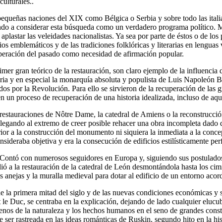
ulturales..
 pequeñas naciones del XIX como Bélgica o Serbia y sobre todo las itali
gando a considerar esta búsqueda como un verdadero programa político. 
 aplastar las veleidades nacionalistas. Ya sea por parte de éstos o de l
os emblemáticos y de las tradiciones folklóricas y literarias en lenguas
ecuperación del pasado como necesidad de afirmación popular.
rimer gran teórico de la restauración, son claro ejemplo de la influencia
ia y en especial la monarquía absoluta y populista de Luis Napoleón Bo
dos por la Revolución. Para ello se sirvieron de la recuperación de las g
 en un proceso de recuperación de una historia idealizada, incluso de aq
 restauraciones de Nôtre Dame, la catedral de Amiens o la reconstrucci
, llegando al extremo de creer posible rehacer una obra incompleta dado 
terior a la construcción del monumento ni siquiera la inmediata a la conc
sideraba objetiva y era la consecución de edificios estilísticamente per
Contó con numerosos seguidores en Europa y, siguiendo sus postulados, 
ió a la restauración de la catedral de León desmontándola hasta los ci
s anejas y la muralla medieval para dotar al edificio de un entorno acor
de la primera mitad del siglo y de las nuevas condiciones económicas y 
let le Duc, se centraba en la explicación, dejando de lado cualquier eluc
enos de la naturaleza y los hechos humanos en el seno de grandes const
e ser rastreada en las ideas románticas de Ruskin, segundo hito en la his