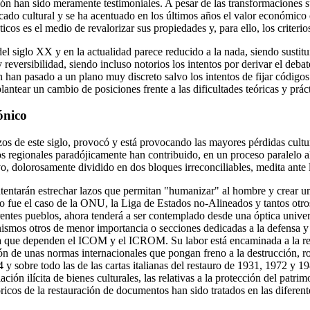
ción han sido meramente testimoniales. A pesar de las transformaciones s
cado cultural y se ha acentuado en los últimos años el valor económico 
sticos es el medio de revalorizar sus propiedades y, para ello, los criter
del siglo XX y en la actualidad parece reducido a la nada, siendo sustitu
y reversibilidad, siendo incluso notorios los intentos por derivar el deb
ón han pasado a un plano muy discreto salvo los intentos de fijar códig
antear un cambio de posiciones frente a las dificultades teóricas y práct
ónico
os de este siglo, provocó y está provocando las mayores pérdidas cultu
s regionales paradójicamente han contribuido, en un proceso paralelo al
, dolorosamente dividido en dos bloques irreconciliables, medita ante la
s intentarán estrechar lazos que permitan "humanizar" al hombre y crea
o fue el caso de la ONU, la Liga de Estados no-Alineados y tantos otros
ferentes pueblos, ahora tenderá a ser contemplado desde una óptica unive
ismos otros de menor importancia o secciones dedicadas a la defensa y p
 que dependen el ICOM y el ICROM. Su labor está encaminada a la reda
ción de unas normas internacionales que pongan freno a la destrucción,
 y sobre todo las de las cartas italianas del restauro de 1931, 1972 y 
lación ilícita de bienes culturales, las relativas a la protección del pat
óricos de la restauración de documentos han sido tratados en las difer