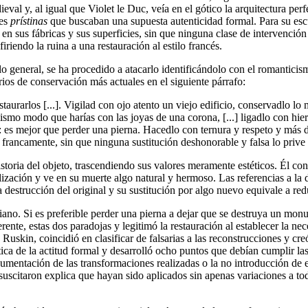
eval y, al igual que Violet le Duc, veía en el gótico la arquitectura perfe
nes
prístinas
que buscaban una supuesta autenticidad formal. Para su esc
 en sus fábricas y sus superficies, sin que ninguna clase de intervenció
iriendo la ruina a una restauración al estilo francés.
lo general, se ha procedido a atacarlo identificándolo con el romanticis
erios de conservación más actuales en el siguiente párrafo:
urarlos [...]. Vigilad con ojo atento un viejo edificio, conservadlo lo
ismo modo que harías con las joyas de una corona, [...] ligadlo con hie
e: es mejor que perder una pierna. Hacedlo con ternura y respeto y más
y francamente, sin que ninguna sustitución deshonorable y falsa lo prive
oria del objeto, trascendiendo sus valores meramente estéticos. Él conci
ización y ve en su muerte algo natural y hermoso. Las referencias a la 
estrucción del original y su sustitución por algo nuevo equivale a reduc
ano. Si es preferible perder una pierna a dejar que se destruya un monu
nte, estas dos paradojas y legitimó la restauración al establecer la nece
e Ruskin, coincidió en clasificar de falsarias a las reconstrucciones y c
ca de la actitud formal y desarrolló ocho puntos que debían cumplir las 
 documentación de las transformaciones realizadas o la no introducción 
 suscitaron explica que hayan sido aplicados sin apenas variaciones a t