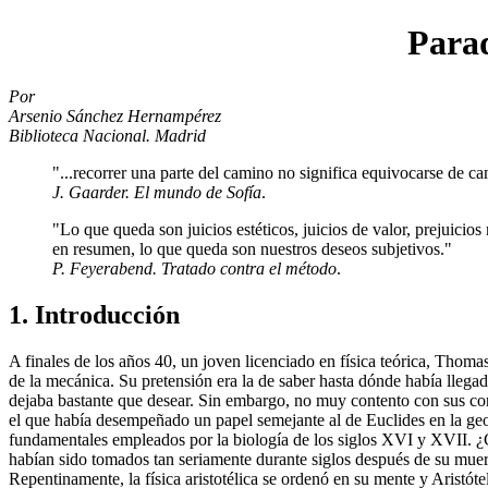
Para
Por
Arsenio Sánchez Hernampérez
Biblioteca Nacional. Madrid
"...recorrer una parte del camino no significa equivocarse de ca
J. Gaarder. El mundo de Sofía
.
"Lo que queda son juicios estéticos, juicios de valor, prejuicios 
en resumen, lo que queda son nuestros deseos subjetivos."
P. Feyerabend. Tratado contra el método
.
1. Introducción
A finales de los años 40, un joven licenciado en física teórica, Thomas 
de la mecánica. Su pretensión era la de saber hasta dónde había llega
dejaba bastante que desear. Sin embargo, no muy contento con sus co
el que había desempeñado un papel semejante al de Euclides en la ge
fundamentales empleados por la biología de los siglos XVI y XVII. ¿C
habían sido tomados tan seriamente durante siglos después de su mue
Repentinamente, la física aristotélica se ordenó en su mente y Aristó