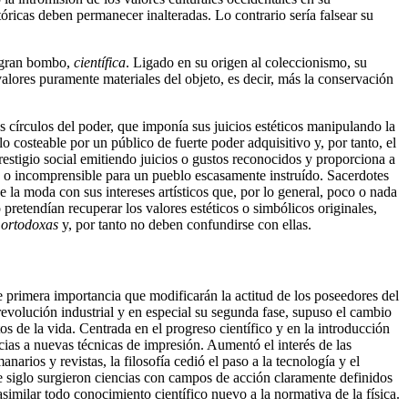
óricas deben permanecer inalteradas. Lo contrario sería falsear su
 gran bombo,
científica
. Ligado en su origen al coleccionismo, su
alores puramente materiales del objeto, es decir, más la conservación
s círculos del poder, que imponía sus juicios estéticos manipulando la
 costeable por un público de fuerte poder adquisitivo y, por tanto, el
estigio social emitiendo juicios o gustos reconocidos y proporciona a
ble o incomprensible para un pueblo escasamente instruído. Sacerdotes
e la moda con sus intereses artísticos que, por lo general, poco o nada
o pretendían recuperar los valores estéticos o simbólicos originales,
 ortodoxas
y, por tanto no deben confundirse con ellas.
e primera importancia que modificarán la actitud de los poseedores del
revolución industrial y en especial su segunda fase, supuso el cambio
s de la vida. Centrada en el progreso científico y en la introducción
racias a nuevas técnicas de impresión. Aumentó el interés de las
arios y revistas, la filosofía cedió el paso a la tecnología y el
e siglo surgieron ciencias con campos de acción claramente definidos
similar todo conocimiento científico nuevo a la normativa de la física.