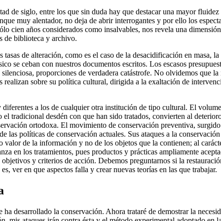
ad de siglo, entre los que sin duda hay que destacar una mayor fluidez en
aunque muy alentador, no deja de abrir interrogantes y por ello los espe
ólo cien años considerados como insalvables, nos revela una dimensión 
s de biblioteca y archivo.
s tasas de alteración, como es el caso de la desacidificación en masa, 
ísico se ceban con nuestros documentos escritos. Los escasos presupuest
 silenciosa, proporciones de verdadera catástrofe. No olvidemos que la
 realizan sobre su política cultural, dirigida a la exaltación de interv
diferentes a los de cualquier otra institución de tipo cultural. El volum
 el tradicional desdén con que han sido tratados, convierten al deterior
nservación ortodoxa. El movimiento de conservación preventiva, surgido
e las políticas de conservación actuales. Sus ataques a la conservación 
valor de la información y no de los objetos que la contienen; al carácter
anza en los tratamientos, pues productos y prácticas ampliamente acept
s objetivos y criterios de acción. Debemos preguntarnos si la restauraci
s, ver en que aspectos falla y crear nuevas teorías en las que trabajar.
a
 ha desarrollado la conservación. Ahora trataré de demostrar la necesi
ión, mis ataques irán contra ésta y el método experimental adoptado en l