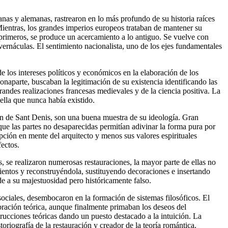
anas y alemanas, rastrearon en lo más profundo de su historia raíces
Mientras, los grandes imperios europeos trataban de mantener su
os primeros, se produce un acercamiento a lo antiguo. Se vuelve con
 vernáculas. El sentimiento nacionalista, uno de los ejes fundamentales
 de los intereses políticos y económicos en la elaboración de los
naparte, buscaban la legitimación de su existencia identificando las
randes realizaciones francesas medievales y de la ciencia positiva. La
uella que nunca había existido.
ón de Sant Denis, son una buena muestra de su ideología. Gran
que las partes no desaparecidas permitían adivinar la forma pura por
epción en mente del arquitecto y menos sus valores espirituales
fectos.
se realizaron numerosas restauraciones, la mayor parte de ellas no
mientos y reconstruyéndola, sustituyendo decoraciones e insertando
de a su majestuosidad pero históricamente falso.
sociales, desembocaron en la formación de sistemas filosóficos. El
ubración teórica, aunque finalmente primaban los deseos del
rucciones teóricas dando un puesto destacado a la intuición. La
toriografía de la restauración y creador de la teoría romántica.