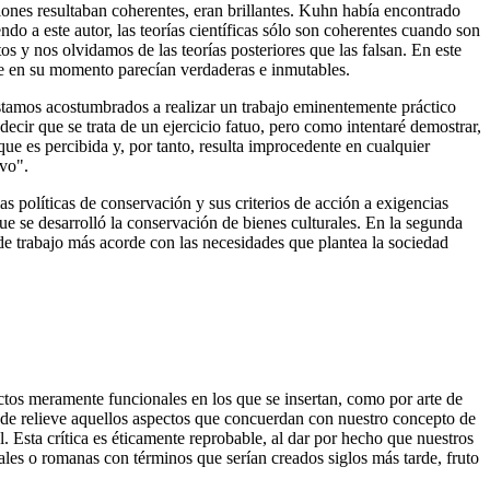
iones resultaban coherentes, eran brillantes. Kuhn había encontrado
do a este autor, las teorías científicas sólo son coherentes cuando son
s y nos olvidamos de las teorías posteriores que las falsan. En este
ue en su momento parecían verdaderas e inmutables.
 estamos acostumbrados a realizar un trabajo eminentemente práctico
ecir que se trata de un ejercicio fatuo, pero como intentaré demostrar,
que es percibida y, por tanto, resulta improcedente en cualquier
ivo".
las políticas de conservación y sus criterios de acción a exigencias
ue se desarrolló la conservación de bienes culturales. En la segunda
 de trabajo más acorde con las necesidades que plantea la sociedad
spectos meramente funcionales en los que se insertan, como por arte de
ndo de relieve aquellos aspectos que concuerdan con nuestro concepto de
 Esta crítica es éticamente reprobable, al dar por hecho que nuestros
evales o romanas con términos que serían creados siglos más tarde, fruto