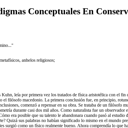
digmas Conceptuales En Conserv
mino..."
metafísicos, anhelos religiosos;
Kuhn, leía por primera vez los tratados de física aristotélica con el fin 
do el filósofo macedonio. La primera conclusión fue, en principio, rotu
nclusiones, comenzó a repensar en su obra. Se trataba de un filósofo m
ometría durante casi dos mil años. Como naturalista fue un observador
ómo era posible que su talento le abandonara cuando pasó al estudio d
rte? Quizá sus palabras no habían significado lo mismo en el mundo pr
teles surgió como un físico realmente bueno. Ahora comprendía lo que ha