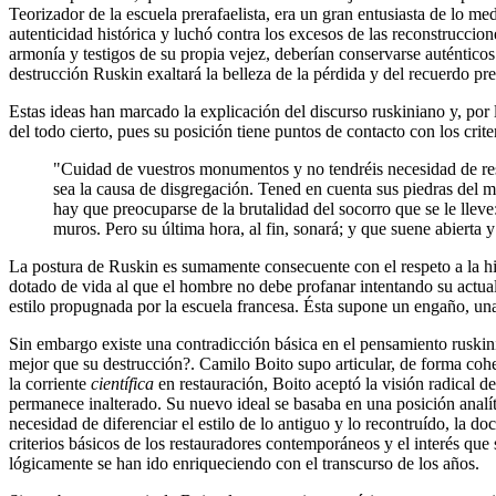
Teorizador de la escuela prerafaelista, era un gran entusiasta de lo medi
autenticidad histórica y luchó contra los excesos de las reconstruccio
armonía y testigos de su propia vejez, deberían conservarse auténticos
destrucción Ruskin exaltará la belleza de la pérdida y del recuerdo pref
Estas ideas han marcado la explicación del discurso ruskiniano y, por 
del todo cierto, pues su posición tiene puntos de contacto con los crit
"Cuidad de vuestros monumentos y no tendréis necesidad de resta
sea la causa de disgregación. Tened en cuenta sus piedras del m
hay que preocuparse de la brutalidad del socorro que se le llev
muros. Pero su última hora, al fin, sonará; y que suene abierta 
La postura de Ruskin es sumamente consecuente con el respeto a la hist
dotado de vida al que el hombre no debe profanar intentando su actual
estilo propugnada por la escuela francesa. Ésta supone un engaño, una d
Sin embargo existe una contradicción básica en el pensamiento ruskini
mejor que su destrucción?. Camilo Boito supo articular, de forma cohere
la corriente
científica
en restauración, Boito aceptó la visión radical d
permanece inalterado. Su nuevo ideal se basaba en una posición analíti
necesidad de diferenciar el estilo de lo antiguo y lo recontruído, la
criterios básicos de los restauradores contemporáneos y el interés que
lógicamente se han ido enriqueciendo con el transcurso de los años.