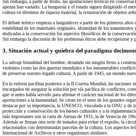
Sin embargo, a partir de Boito, las aportaciones teóricas en conserva
apenas han variado: La burguesía y el estado siguen dirigiendo el mer
cultura en términos de riqueza material, la restauración de objetos artí
El debate teórico empieza a languidecer a partir de los primeros años 
estabilidad de los materiales originales, idoneidad de los tratamientos 
dedicadas a la conservación los aspectos filosóficos de la conservaci
Sin embargo la discusión de los problemas éticos debe recuperarse y pl
3. Situación actual y quiebra del paradigma decimon
La salvaje brutalidad del hombre, desatada sin ningún freno a comienz
violentos como las dos guerras mundiales y los innumerables conflicto
de preservar nuestro legado cultural. A partir de 1945, un mundo nuevo
En la euforia pacifista posterior a la II Guerra Mundial, las nacione
encargados de asegurar la solución por vía pacífica de conflictos, com
que si antes había servido para afirmar el carácter nacional de los di
aportaciones a la humanidad. Se crean en el seno de los grandes organ
destacar por su importancia, la UNESCO, vinculada a la ONU y de la
protección y conservación de los bienes culturales y a la reglamenta
más importantes son la carta de Atenas de 1931, la de Venecia de 1964
Además se firman otra serie de tratados para evitar el expolio, la circu
relacionados con determinadas parcelas de la cultura. Los aspectos te
Internacional de Archivos u otros organismos similares.