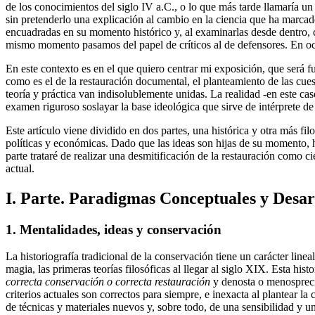
de los conocimientos del siglo IV a.C., o lo que más tarde llamaría u
sin pretenderlo una explicación al cambio en la ciencia que ha marcado
encuadradas en su momento histórico y, al examinarlas desde dentro, co
mismo momento pasamos del papel de críticos al de defensores. En oc
En este contexto es en el que quiero centrar mi exposición, que será f
como es el de la restauración documental, el planteamiento de las cues
teoría y práctica van indisolublemente unidas. La realidad -en este cas
examen riguroso soslayar la base ideológica que sirve de intérprete de
Este artículo viene dividido en dos partes, una histórica y otra más fil
políticas y económicas. Dado que las ideas son hijas de su momento, he
parte trataré de realizar una desmitificación de la restauración como 
actual.
I. Parte. Paradigmas Conceptuales y Desar
1. Mentalidades, ideas y conservación
La historiografía tradicional de la conservación tiene un carácter line
magia, las primeras teorías filosóficas al llegar al siglo XIX. Esta hi
correcta conservación o correcta restauración
y denosta o menosprecia
criterios actuales son correctos para siempre, e inexacta al plantear l
de técnicas y materiales nuevos y, sobre todo, de una sensibilidad y un