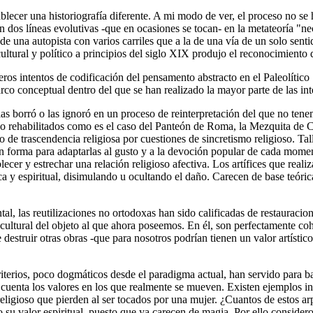
lecer una historiografía diferente. A mi modo de ver, el proceso no se 
n dos líneas evolutivas -que en ocasiones se tocan- en la metateoría "n
 una autopista con varios carriles que a la de una vía de un solo sentid
ltural y político a principios del siglo XIX produjo el reconocimiento d
ros intentos de codificación del pensamento abstracto en el Paleolítico 
co conceptual dentro del que se han realizado la mayor parte de las inte
, las borró o las ignoró en un proceso de reinterpretación del que no te
s o rehabilitados como es el caso del Panteón de Roma, la Mezquita de
de trascendencia religiosa por cuestiones de sincretismo religioso. Tal
eron forma para adaptarlas al gusto y a la devoción popular de cada mom
lecer y estrechar una relación religioso afectiva. Los artífices que reali
a y espiritual, disimulando u ocultando el daño. Carecen de base teóric
al, las reutilizaciones no ortodoxas han sido calificadas de restauracion
ultural del objeto al que ahora poseemos. En él, son perfectamente coher
e destruir otras obras -que para nosotros podrían tienen un valor artístic
iterios, poco dogmáticos desde el paradigma actual, han servido para ba
cuenta los valores en los que realmente se mueven. Existen ejemplos in
ligioso que pierden al ser tocados por una mujer. ¿Cuantos de estos ar
su valor espiritual, puesto que ya carecen de magia. Por ello considero 